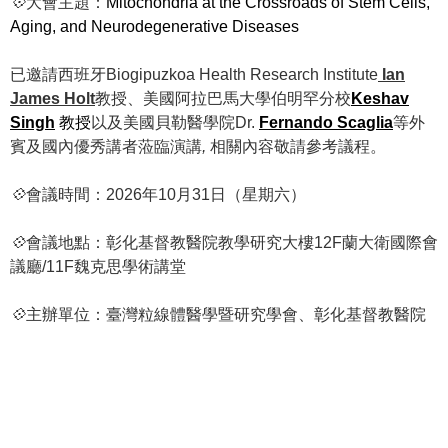
💠
大會主題：
Mitochondria at the Crossroads of Stem Cells,
Aging, and Neurodegenerative Diseases
已邀請西班牙
Biogipuzkoa Health Research Institute
Ian
James Holt
教授、美國阿拉巴馬大學伯明罕分校
Keshav
Singh
教授
以及美國貝勒醫學院
Dr.
Fernando Scaglia
等外
賓及國內優秀講者蒞臨演講
,
相關內容敬請參考議程。
💠
會議時間：
2026
年
10
月
31
日（星期六）
💠
會議地點：彰化基督教醫院教學研究大樓
12F
蘭大衛國際會
議廳
/11F
魏克思學術講堂
💠
主辦單位：臺灣粒線體醫學暨研究學會、彰化基督教醫院